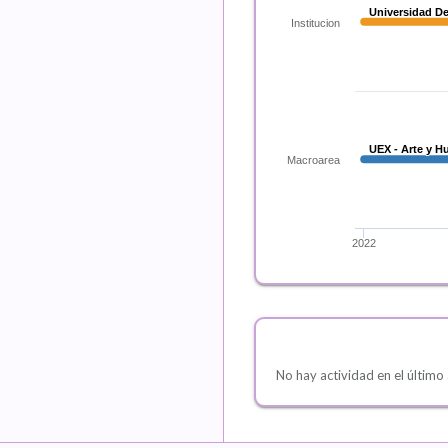
Universidad D
Universidad D
Institucion
UEX - Arte y 
UEX - Arte y 
Macroarea
2022
No hay actividad en el último