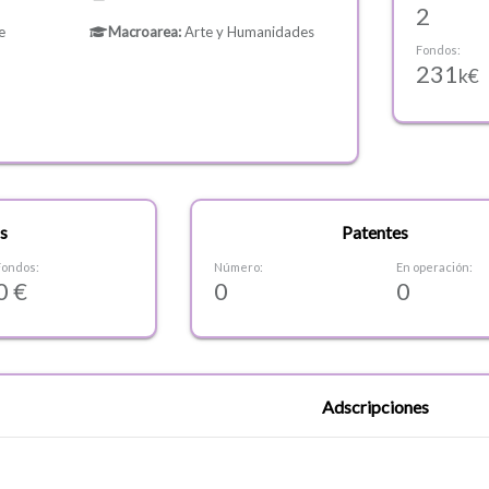
2
e
Macroarea:
Arte y Humanidades
Fondos:
231
k€
s
Patentes
Fondos:
Número:
En operación:
0 €
0
0
Adscripciones