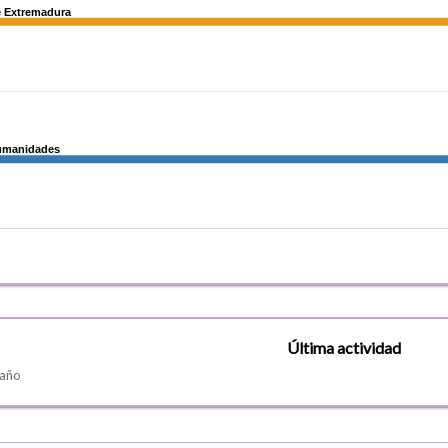
e Extremadura
e Extremadura
Humanidades
Humanidades
Última actividad
 año