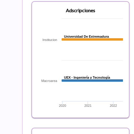
Adscripciones
Universidad De Extremadura
Universidad De Extremadura
Institucion
UEX - Ingeniería y Tecnología
UEX - Ingeniería y Tecnología
Macroarea
2020
2021
2022