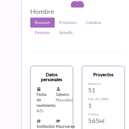
Hombre
Resumen
Proyectos
Cátedras
Patentes
Spinoffs
Datos
Proyectos
personales
Número:
51
Fecha
Género:
Más de 100k€:
de
Masculino
1
nacimiento:
N/D
Fondos:
565
k€
Institución:
Macroarea: