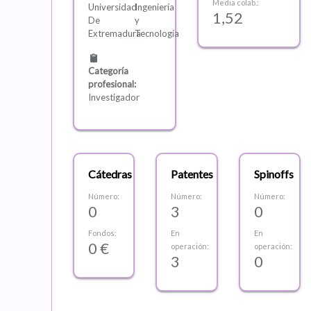
Media colab.:
Universidad
Ingeniería
1,52
De
y
Extremadura
Tecnología
Categoría
profesional:
Investigador
Cátedras
Patentes
Spinoffs
Número:
Número:
Número:
0
3
0
Fondos:
En
En
0 €
operación:
operación:
3
0