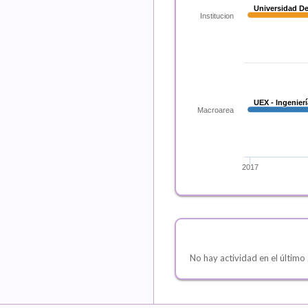
Universidad D
Universidad D
Institucion
UEX - Ingenier
UEX - Ingenier
Macroarea
2017
No hay actividad en el último