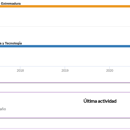
e Extremadura
e Extremadura
ía y Tecnología
ía y Tecnología
2018
2019
2020
Última actividad
 año