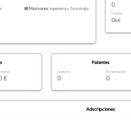
0
e
Macroarea:
Ingeniería y Tecnología
Fondos:
0
k€
s
Patentes
Fondos:
Número:
En operación:
0 €
0
0
Adscripciones