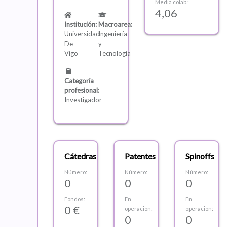
Media colab.:
4,06
Institución:
Macroarea:
Universidad
Ingeniería
De
y
Vigo
Tecnología
Categoría
profesional:
Investigador
Cátedras
Patentes
Spinoffs
Número:
Número:
Número:
0
0
0
Fondos:
En
En
0 €
operación:
operación:
0
0